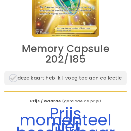
Memory Capsule
202/185
deze kaart heb ik | voeg toe aan collectie
Prijs / waarde
(gemiddelde prijs)
Prijs
momenteel
niet