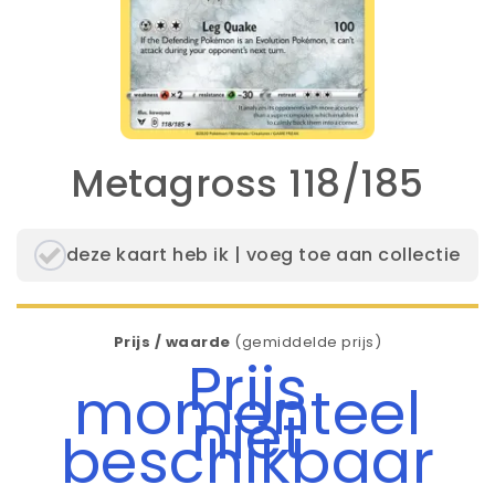
Metagross 118/185
deze kaart heb ik | voeg toe aan collectie
Prijs / waarde
(gemiddelde prijs)
Prijs
momenteel
niet
beschikbaar