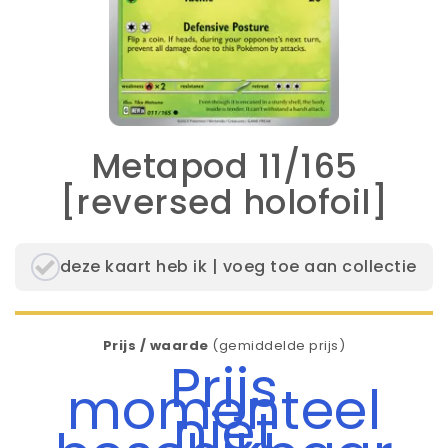
Metapod 11/165
[reversed holofoil]
deze kaart heb ik | voeg toe aan collectie
Prijs / waarde
(gemiddelde prijs)
Prijs
momenteel
niet