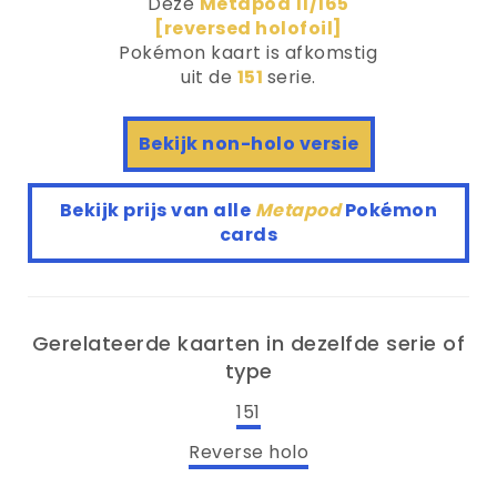
Deze
Metapod 11/165
[reversed holofoil]
Pokémon kaart is afkomstig
uit de
151
serie.
Bekijk non-holo versie
Bekijk prijs van alle
Metapod
Pokémon
cards
Gerelateerde kaarten in dezelfde serie of
type
151
Reverse holo