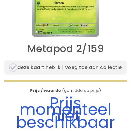
Metapod 2/159
deze kaart heb ik | voeg toe aan collectie
Prijs / waarde
(gemiddelde prijs)
Prijs
momenteel
niet
beschikbaar