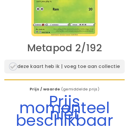
Metapod 2/192
deze kaart heb ik | voeg toe aan collectie
Prijs / waarde
(gemiddelde prijs)
Prijs
momenteel
niet
beschikbaar