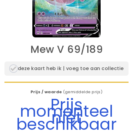
Mew V 69/189
deze kaart heb ik | voeg toe aan collectie
Prijs / waarde
(gemiddelde prijs)
Prijs
momenteel
niet
beschikbaar