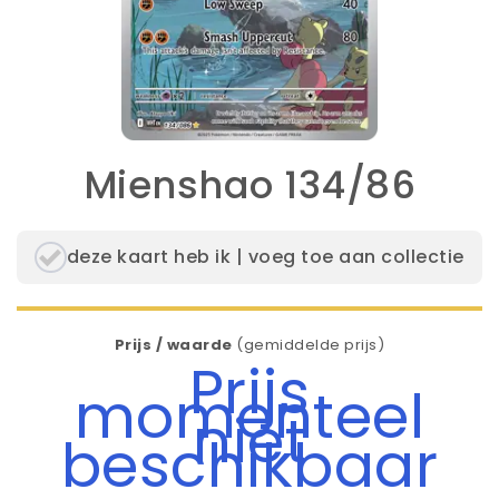
Mienshao 134/86
deze kaart heb ik | voeg toe aan collectie
Prijs / waarde
(gemiddelde prijs)
Prijs
momenteel
niet
beschikbaar