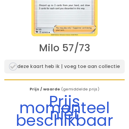
Milo 57/73
deze kaart heb ik | voeg toe aan collectie
Prijs / waarde
(gemiddelde prijs)
Prijs
momenteel
niet
beschikbaar