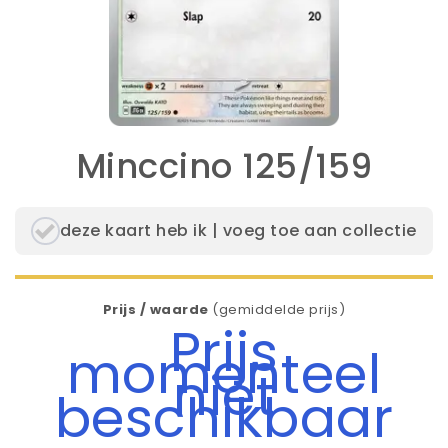
Minccino 125/159
deze kaart heb ik | voeg toe aan collectie
Prijs / waarde
(gemiddelde prijs)
Prijs
momenteel
niet
beschikbaar