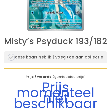
Misty’s Psyduck 193/182
deze kaart heb ik | voeg toe aan collectie
Prijs / waarde
(gemiddelde prijs)
Prijs
momenteel
niet
beschikbaar