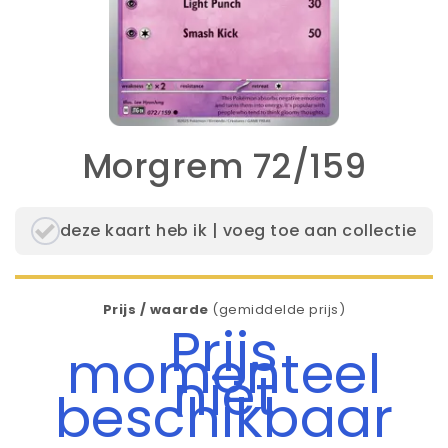
Morgrem 72/159
deze kaart heb ik | voeg toe aan collectie
Prijs / waarde
(gemiddelde prijs)
Prijs
momenteel
niet
beschikbaar