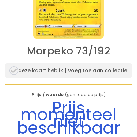
Morpeko 73/192
deze kaart heb ik | voeg toe aan collectie
Prijs / waarde
(gemiddelde prijs)
Prijs
momenteel
niet
beschikbaar