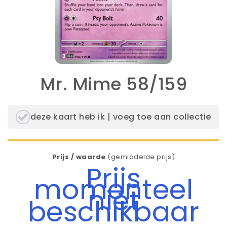
Mr. Mime 58/159
deze kaart heb ik | voeg toe aan collectie
Prijs / waarde
(gemiddelde prijs)
Prijs
momenteel
niet
beschikbaar