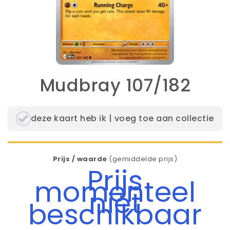
Mudbray 107/182
deze kaart heb ik | voeg toe aan collectie
Prijs / waarde
(gemiddelde prijs)
Prijs
momenteel
niet
beschikbaar