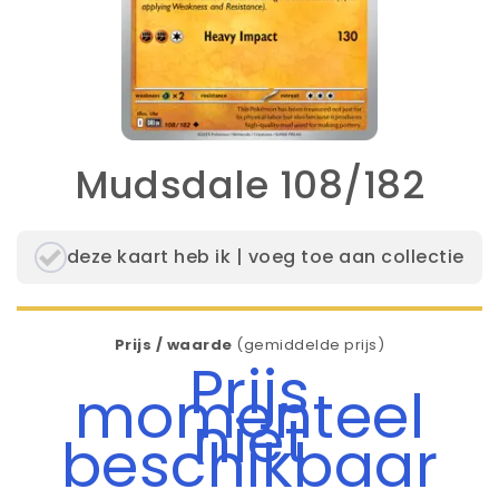
Mudsdale 108/182
deze kaart heb ik | voeg toe aan collectie
Prijs / waarde
(gemiddelde prijs)
Prijs
momenteel
niet
beschikbaar