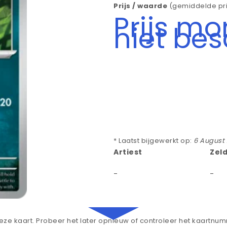
Prijs / waarde
(gemiddelde pri
Prijs m
niet be
* Laatst bijgewerkt op:
6 August
Artiest
Zel
-
-
ze kaart. Probeer het later opnieuw of controleer het kaartnu