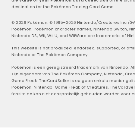
the
value of your Pokémon card collection
on the ultim
destination for the Pokémon Trading Card Game.
© 2026 Pokémon. © 1995–2026 Nintendo/Creatures Inc./GA
Pokémon, Pokémon character names, Nintendo Switch, Ni
Nintendo DS, Wii, Wii U, and WiiWare are trademarks of Nin
This website is not produced, endorsed, supported, or affil
Nintendo or The Pokémon Company.
Pokémon is een geregistreerd trademark van Nintendo. All
zijn eigendom van The Pokémon Company, Nintendo, Crea
Game Freak. TheCardSeller is op geen enkele manier geli
Pokémon, Nintendo, Game Freak of Creatures. TheCardSell
fansite en kan niet aansprakelijk gehouden worden voor 