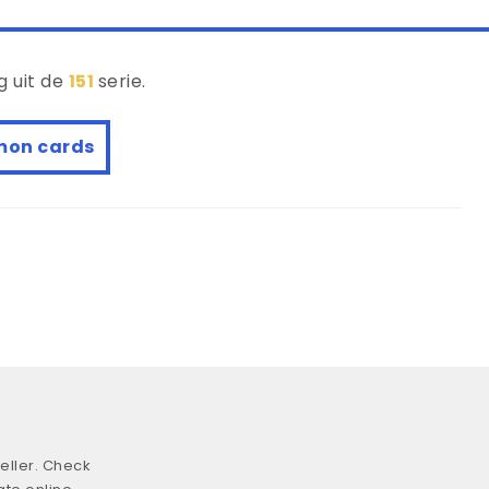
g uit de
151
serie.
mon cards
eller. Check