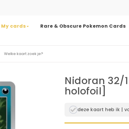
My cards
Rare & Obscure Pokemon Cards
earch for:
Nidoran 32/
holofoil]
deze kaart heb ik | v