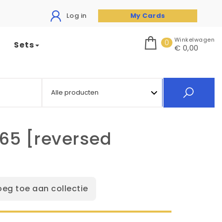
Log in
My Cards
Winkelwagen
0
Sets
€ 0,00
165 [reversed
oeg toe aan collectie