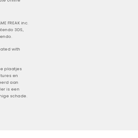
ate online
ME FREAK inc.
ntendo 3DS,
tendo.
iated with
e plaatjes
tures en
eerd aan
er is een
enige schade.