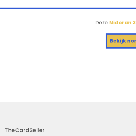
Deze
Nidoran 3
Bekijk no
TheCardSeller