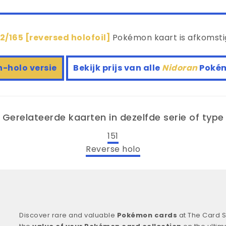
2/165 [reversed holofoil]
Pokémon kaart is afkomsti
n-holo versie
Bekijk prijs van alle
Nidoran
Poké
Gerelateerde kaarten in dezelfde serie of type
151
Reverse holo
Discover rare and valuable
Pokémon cards
at The Card S