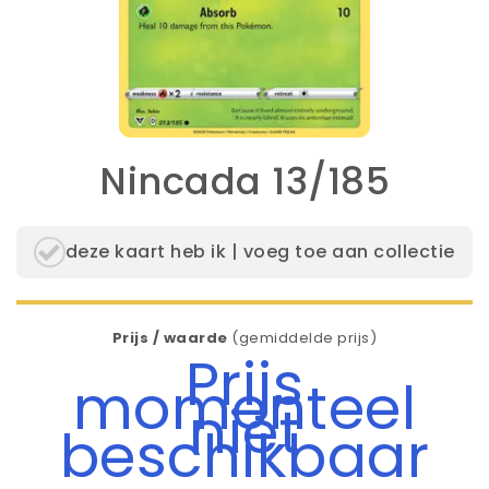
Nincada 13/185
deze kaart heb ik | voeg toe aan collectie
Prijs / waarde
(gemiddelde prijs)
Prijs
momenteel
niet
beschikbaar