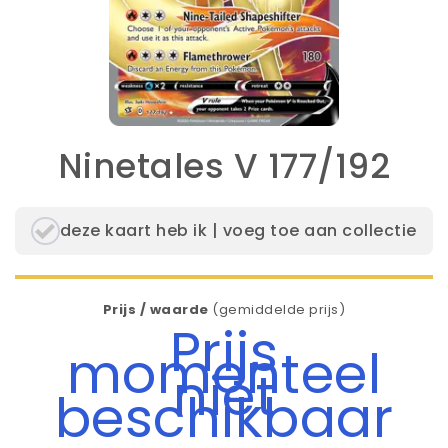
Ninetales V 177/192
deze kaart heb ik | voeg toe aan collectie
Prijs / waarde
(gemiddelde prijs)
Prijs
momenteel
niet
beschikbaar