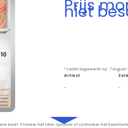
Prijs m
niet be
* Laatst bijgewerkt op:
7 August
Artiest
Zel
-
-
ze kaart. Probeer het later opnieuw of controleer het kaartnu