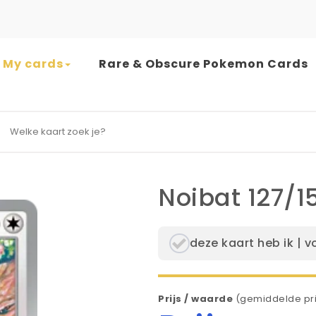
My cards
Rare & Obscure Pokemon Cards
earch for:
Noibat 127/1
deze kaart heb ik | v
Prijs / waarde
(gemiddelde pri