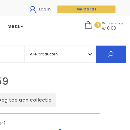
Log in
My Cards
Winkelwagen
0
Sets
€ 0,00
59
oeg toe aan collectie
js)