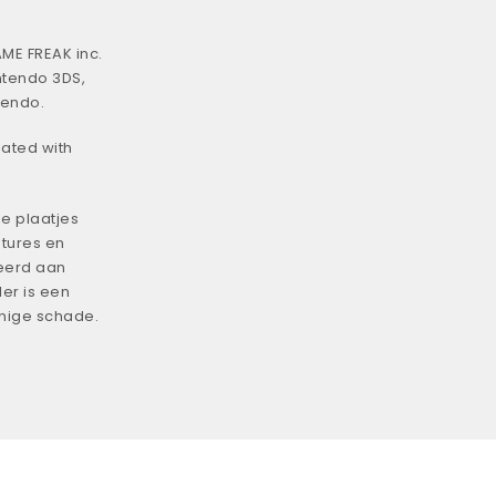
ME FREAK inc.
ntendo 3DS,
tendo.
iated with
e plaatjes
tures en
eerd aan
er is een
enige schade.