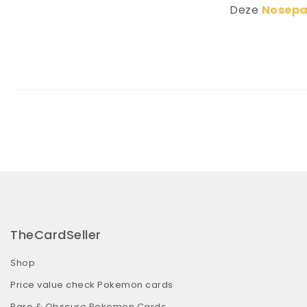
Deze
Nosepa
TheCardSeller
Shop
Price value check Pokemon cards
Rare & Obscure Pokemon Cards