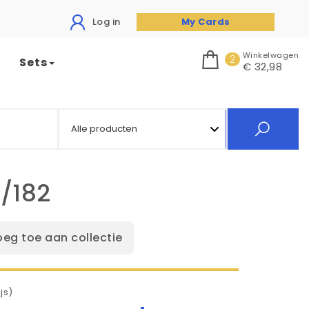
Log in
My Cards
Winkelwagen
2
Sets
€ 32,98
/182
oeg toe aan collectie
js)