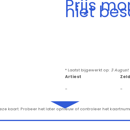
Prijs m
niet be
* Laatst bijgewerkt op:
3 August
Artiest
Zel
-
-
ze kaart. Probeer het later opnieuw of controleer het kaartnu