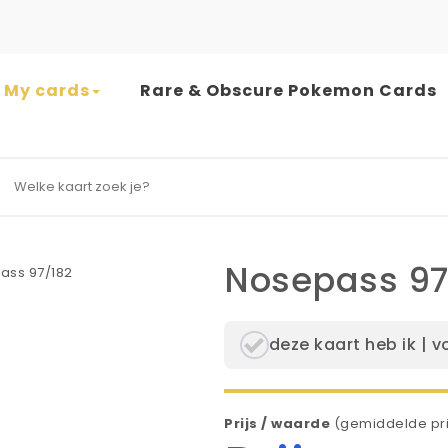
My cards
Rare & Obscure Pokemon Cards
earch for:
Nosepass 97
deze kaart heb ik | v
Prijs / waarde
(gemiddelde pri