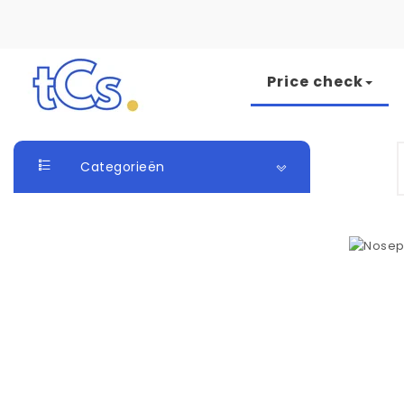
Skip to content
Price check
The Card Seller
S
Categorieën