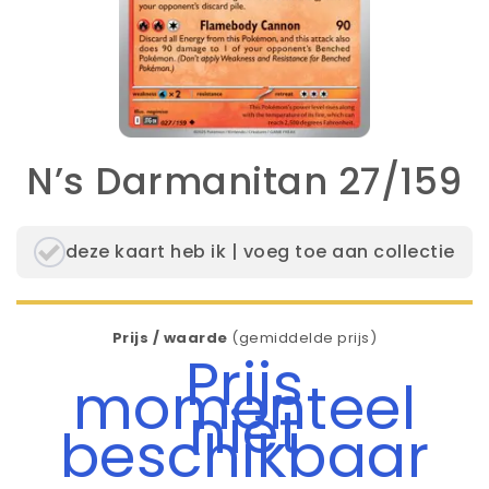
N’s Darmanitan 27/159
deze kaart heb ik | voeg toe aan collectie
Prijs / waarde
(gemiddelde prijs)
Prijs
momenteel
niet
beschikbaar