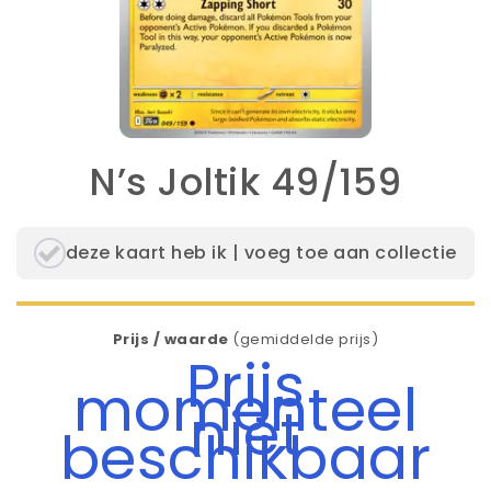
N’s Joltik 49/159
deze kaart heb ik | voeg toe aan collectie
Prijs / waarde
(gemiddelde prijs)
Prijs
momenteel
niet
beschikbaar