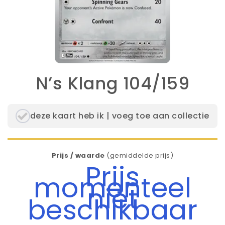
N’s Klang 104/159
deze kaart heb ik | voeg toe aan collectie
Prijs / waarde
(gemiddelde prijs)
Prijs
momenteel
niet
beschikbaar