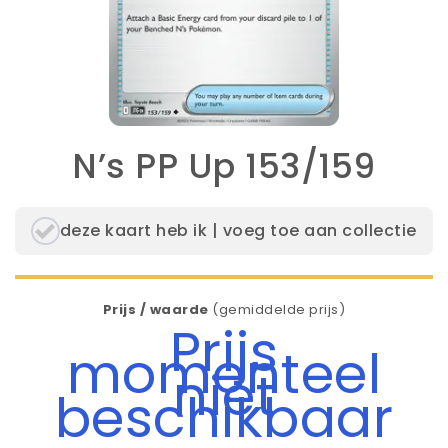
N’s PP Up 153/159
deze kaart heb ik | voeg toe aan collectie
Prijs / waarde
(gemiddelde prijs)
Prijs
momenteel
niet
beschikbaar