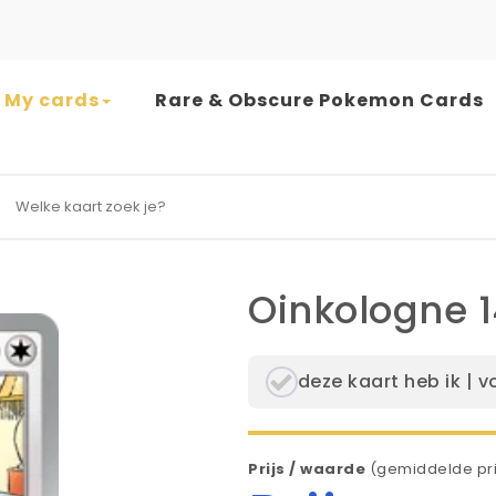
My cards
Rare & Obscure Pokemon Cards
earch for:
Oinkologne 
deze kaart heb ik | v
Prijs / waarde
(gemiddelde pri