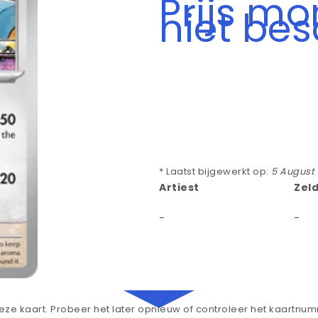
Prijs m
niet be
* Laatst bijgewerkt op:
5 August
Artiest
Zel
-
-
ze kaart. Probeer het later opnieuw of controleer het kaartnu