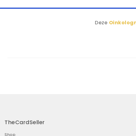
Deze
Oinkologn
TheCardSeller
Shop