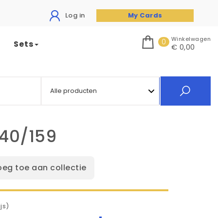
Log in
My Cards
Winkelwagen
0
Sets
€ 0,00
140/159
oeg toe aan collectie
js)