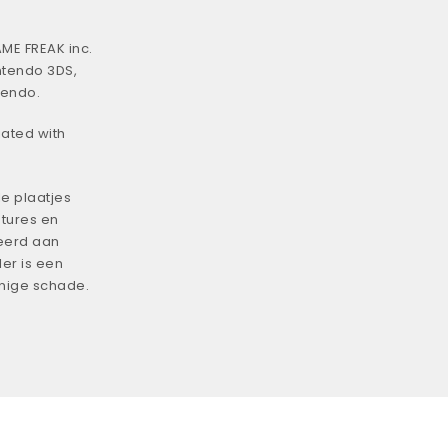
ME FREAK inc.
ntendo 3DS,
tendo.
iated with
e plaatjes
tures en
eerd aan
er is een
enige schade.