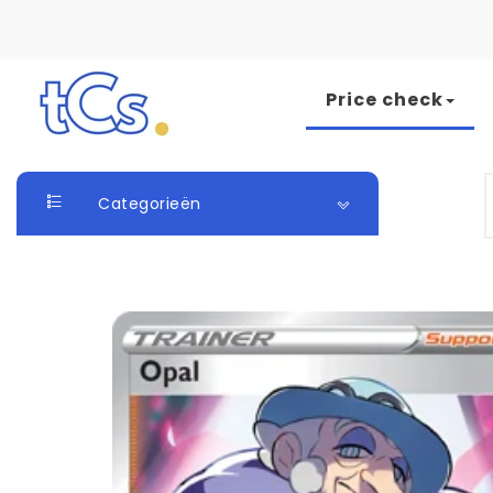
Skip to content
Price check
The Card Seller
S
Categorieën