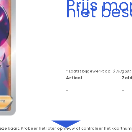
Prijs m
niet be
* Laatst bijgewerkt op:
3 August
Artiest
Zel
-
-
ze kaart. Probeer het later opnieuw of controleer het kaartnu