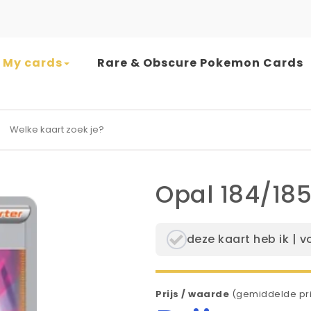
My cards
Rare & Obscure Pokemon Cards
earch for:
Opal 184/18
deze kaart heb ik | v
Prijs / waarde
(gemiddelde pri