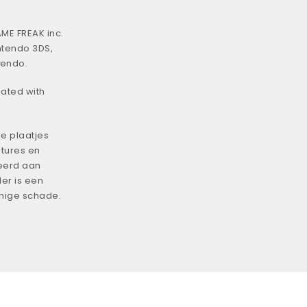
ME FREAK inc.
ntendo 3DS,
tendo.
iated with
e plaatjes
tures en
eerd aan
er is een
enige schade.