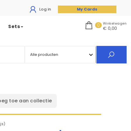
Log in
My Cards
Winkelwagen
0
Sets
€ 0,00
5
oeg toe aan collectie
js)