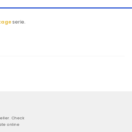
ltage
serie.
eller. Check
ate online