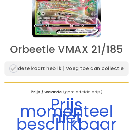
Orbeetle VMAX 21/185
deze kaart heb ik | voeg toe aan collectie
Prijs / waarde
(gemiddelde prijs)
Prijs
momenteel
niet
beschikbaar