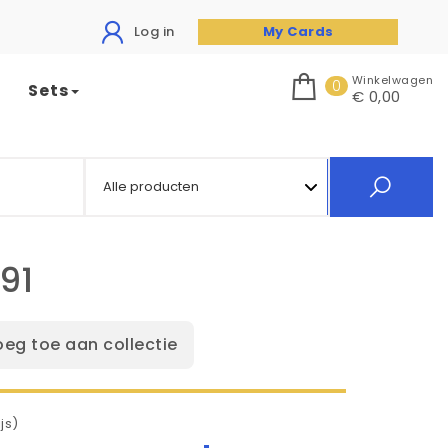
Log in
My Cards
Winkelwagen
0
Sets
€ 0,00
91
oeg toe aan collectie
js)