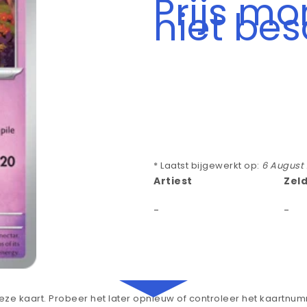
Prijs m
niet be
* Laatst bijgewerkt op:
6 August
Artiest
Zel
-
-
ze kaart. Probeer het later opnieuw of controleer het kaartnu