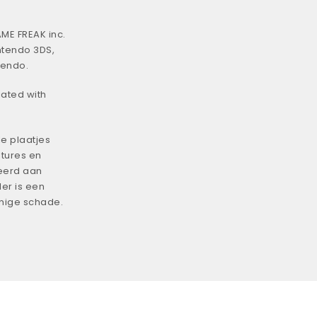
ME FREAK inc.
ntendo 3DS,
tendo.
iated with
e plaatjes
tures en
eerd aan
er is een
enige schade.