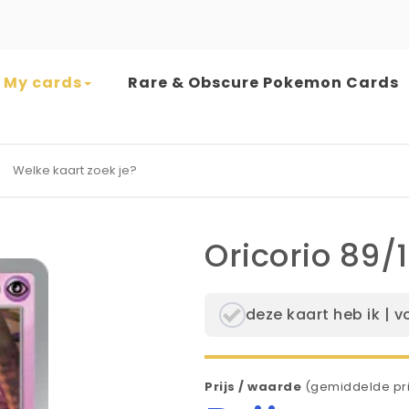
My cards
Rare & Obscure Pokemon Cards
earch for:
Oricorio 89/1
deze kaart heb ik | v
Prijs / waarde
(gemiddelde pri