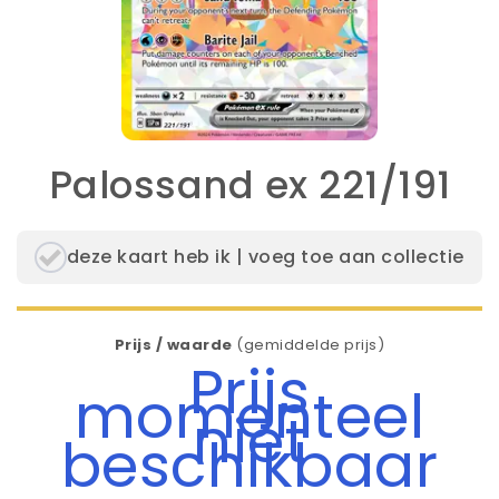
Palossand ex 221/191
deze kaart heb ik | voeg toe aan collectie
Prijs / waarde
(gemiddelde prijs)
Prijs
momenteel
niet
beschikbaar