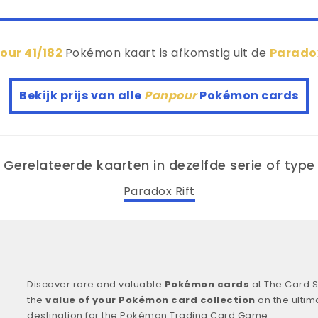
our 41/182
Pokémon kaart is afkomstig uit de
Paradox
Bekijk prijs van alle
Panpour
Pokémon cards
Gerelateerde kaarten in dezelfde serie of type
Paradox Rift
Discover rare and valuable
Pokémon cards
at The Card S
the
value of your Pokémon card collection
on the ultim
destination for the Pokémon Trading Card Game.