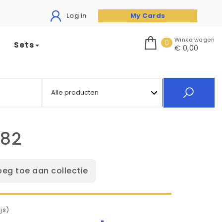
Log in
My Cards
Winkelwagen
0
Sets
€ 0,00
182
oeg toe aan collectie
js)