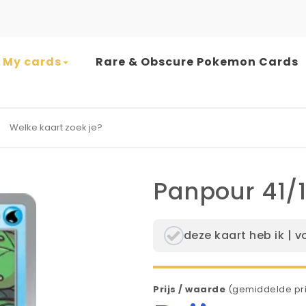
My cards
Rare & Obscure Pokemon Cards
earch for:
Panpour 41/
deze kaart heb ik | v
Prijs / waarde
(gemiddelde pri