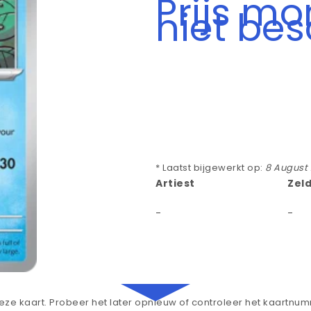
Prijs m
niet be
* Laatst bijgewerkt op:
8 August
Artiest
Zel
-
-
ze kaart. Probeer het later opnieuw of controleer het kaartnu