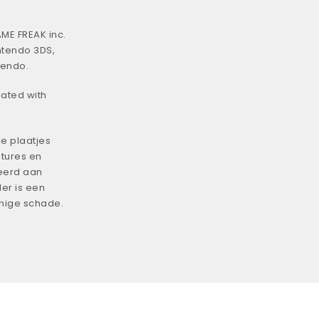
ME FREAK inc.
ntendo 3DS,
tendo.
iated with
e plaatjes
tures en
eerd aan
er is een
enige schade.