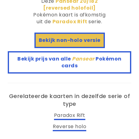
Deze
Pansear 20/182
[reversed holofoil]
Pokémon kaart is afkomstig
uit de
Paradox Rift
serie.
Bekijk non-holo versie
Bekijk prijs van alle
Pansear
Pokémon
cards
Gerelateerde kaarten in dezelfde serie of
type
Paradox Rift
Reverse holo