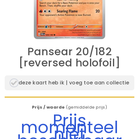
Pansear 20/182
[reversed holofoil]
deze kaart heb ik | voeg toe aan collectie
Prijs / waarde
(gemiddelde prijs)
Prijs
momenteel
niet