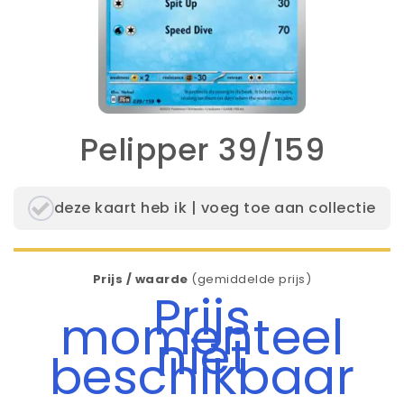
Pelipper 39/159
deze kaart heb ik | voeg toe aan collectie
Prijs / waarde
(gemiddelde prijs)
Prijs
momenteel
niet
beschikbaar