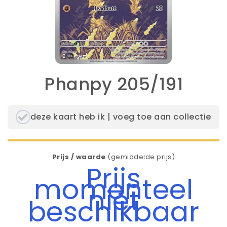
Phanpy 205/191
deze kaart heb ik | voeg toe aan collectie
Prijs / waarde
(gemiddelde prijs)
Prijs
momenteel
niet
beschikbaar