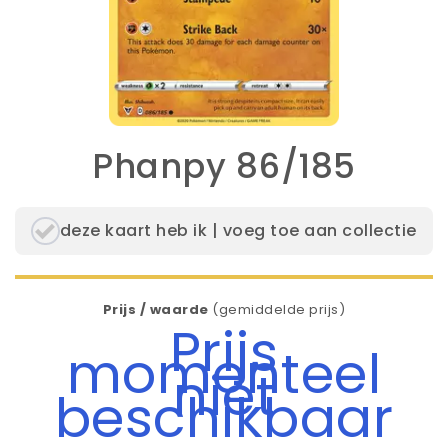
Phanpy 86/185
deze kaart heb ik | voeg toe aan collectie
Prijs / waarde
(gemiddelde prijs)
Prijs
momenteel
niet
beschikbaar