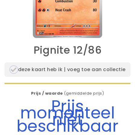
Pignite 12/86
deze kaart heb ik | voeg toe aan collectie
Prijs / waarde
(gemiddelde prijs)
Prijs
momenteel
niet
beschikbaar