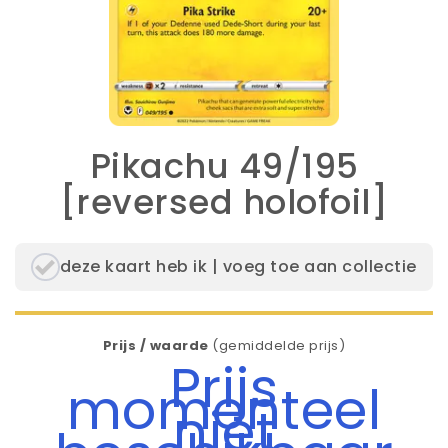
Pikachu 49/195
[reversed holofoil]
deze kaart heb ik | voeg toe aan collectie
Prijs / waarde
(gemiddelde prijs)
Prijs
momenteel
niet