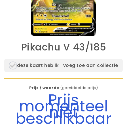
Pikachu V 43/185
deze kaart heb ik | voeg toe aan collectie
Prijs / waarde
(gemiddelde prijs)
Prijs
momenteel
niet
beschikbaar