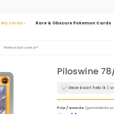
My cards
Rare & Obscure Pokemon Cards
earch for:
Piloswine 78
deze kaart heb ik | v
Prijs / waarde
(gemiddelde pri