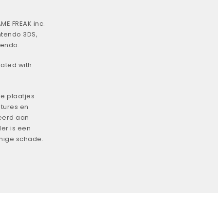
ME FREAK inc.
ntendo 3DS,
tendo.
iated with
e plaatjes
tures en
eerd aan
er is een
enige schade.