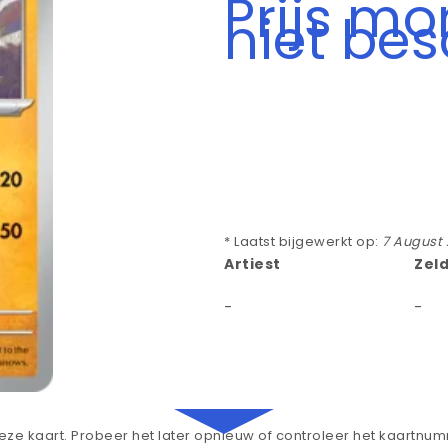
Prijs m
niet be
* Laatst bijgewerkt op:
7 August
Artiest
Zel
-
-
ze kaart. Probeer het later opnieuw of controleer het kaartnu