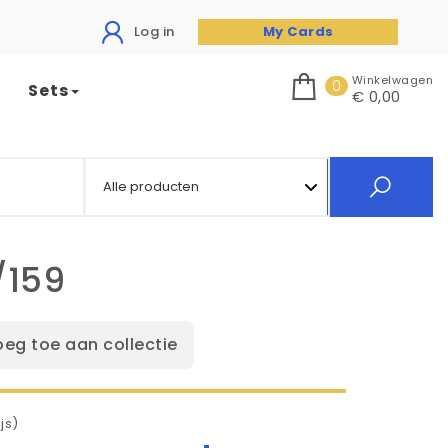
Log in
My Cards
Winkelwagen
0
Sets
€ 0,00
/159
oeg toe aan collectie
js)