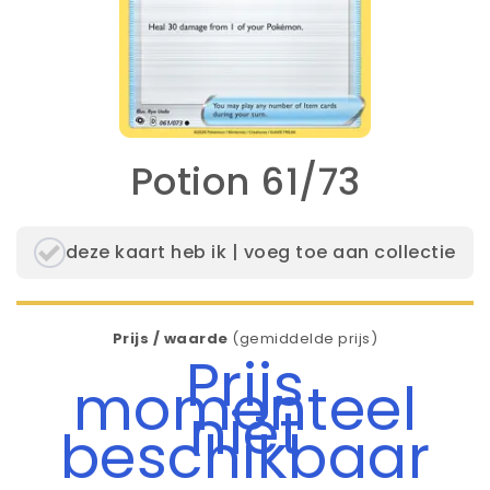
Potion 61/73
deze kaart heb ik | voeg toe aan collectie
Prijs / waarde
(gemiddelde prijs)
Prijs
momenteel
niet
beschikbaar