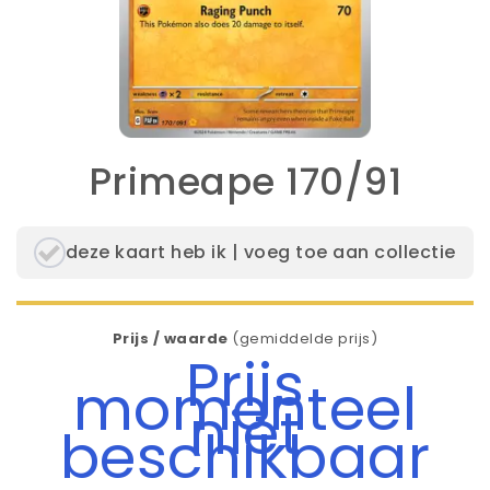
Primeape 170/91
deze kaart heb ik | voeg toe aan collectie
Prijs / waarde
(gemiddelde prijs)
Prijs
momenteel
niet
beschikbaar