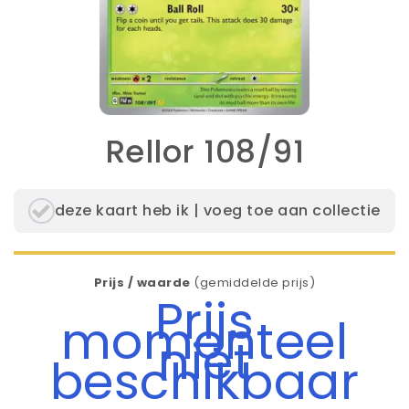
Rellor 108/91
deze kaart heb ik | voeg toe aan collectie
Prijs / waarde
(gemiddelde prijs)
Prijs
momenteel
niet
beschikbaar