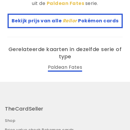
uit de
Paldean Fates
serie.
Bekijk prijs van alle
Rellor
Pokémon cards
Gerelateerde kaarten in dezelfde serie of
type
Paldean Fates
TheCardSeller
Shop
Price value check Pokemon cards