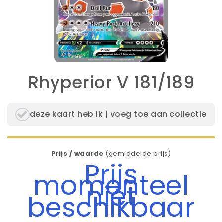
Rhyperior V 181/189
deze kaart heb ik | voeg toe aan collectie
Prijs / waarde
(gemiddelde prijs)
Prijs
momenteel
niet
beschikbaar