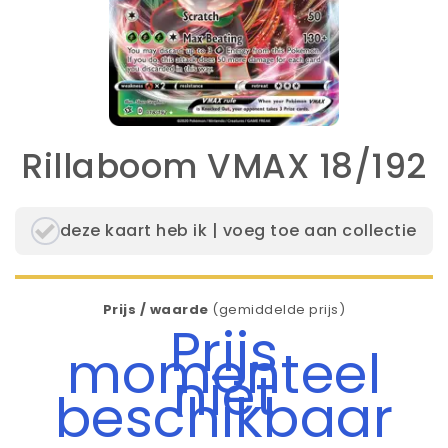
Rillaboom VMAX 18/192
deze kaart heb ik | voeg toe aan collectie
Prijs / waarde
(gemiddelde prijs)
Prijs
momenteel
niet
beschikbaar