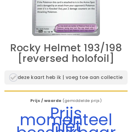
Rocky Helmet 193/198
[reversed holofoil]
deze kaart heb ik | voeg toe aan collectie
Prijs / waarde
(gemiddelde prijs)
Prijs
momenteel
niet