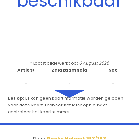
beschikbaar
* Laatst bijgewerkt op:
6 August 2026
Artiest
Zeldzaamheid
Set
-
-
-
Let op:
Er kon geen kaartinformatie worden geladen
voor deze kaart. Probeer het later opnieuw of
controleer het kaartnummer.
Deze
Rocky Helmet 193/198