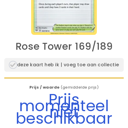
Rose Tower 169/189
deze kaart heb ik | voeg toe aan collectie
Prijs / waarde
(gemiddelde prijs)
Prijs
momenteel
niet
beschikbaar