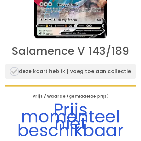
Salamence V 143/189
deze kaart heb ik | voeg toe aan collectie
Prijs / waarde
(gemiddelde prijs)
Prijs
momenteel
niet
beschikbaar