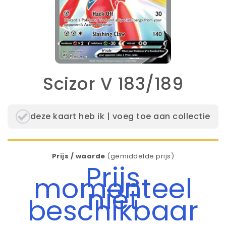
Scizor V 183/189
deze kaart heb ik | voeg toe aan collectie
Prijs / waarde
(gemiddelde prijs)
Prijs
momenteel
niet
beschikbaar