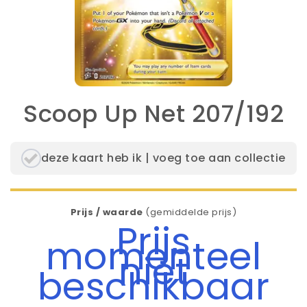
Scoop Up Net 207/192
deze kaart heb ik | voeg toe aan collectie
Prijs / waarde
(gemiddelde prijs)
Prijs
momenteel
niet
beschikbaar