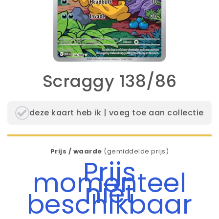
Scraggy 138/86
deze kaart heb ik | voeg toe aan collectie
Prijs / waarde
(gemiddelde prijs)
Prijs
momenteel
niet
beschikbaar