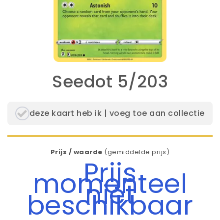
Seedot 5/203
deze kaart heb ik | voeg toe aan collectie
Prijs / waarde
(gemiddelde prijs)
Prijs
momenteel
niet
beschikbaar